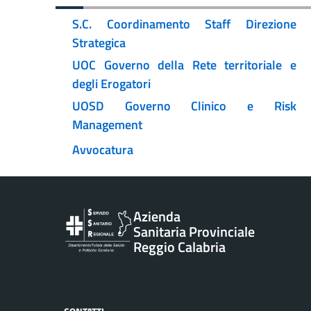
S.C. Coordinamento Staff Direzione
Strategica
UOC Governo della Rete territoriale e
degli Erogatori
UOSD Governo Clinico e Risk
Management
Avvocatura
Vai al contenuto principale
Azienda
Sanitaria Provinciale
Reggio Calabria