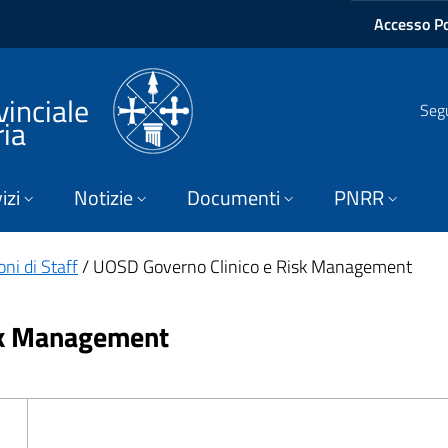
Accesso Po
vinciale
Segu
ria
izi
Notizie
Documenti
PNRR
ni di Staff
/ UOSD Governo Clinico e Risk Management
sk Management