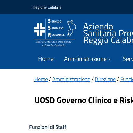
Vai ai contenuti
Vai al footer
Regione Calabria
Azienda
Sanitaria Pro
Reggio Calab
Home
Amministrazione
Serv
Home
/
Amministrazione
/
Direzione
/
Funzio
UOSD Governo Clinico e Ri
Funzioni di Staff