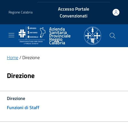
Vai ai contenuti
Vai al footer
Accesso Portale
Regione Calabria
Convenzionati
Azienda
Sanitaria
Provinciale
Reggio
Calabria
Home
/ Direzione
Direzione
Direzione
Funzioni di Staff