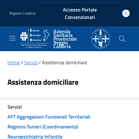
Vai ai contenuti
Vai al footer
Accesso Portale
Regione Calabria
Convenzionati
Azienda
Sanitaria
Provinciale
Reggio
Calabria
Home
/
Servizi
/ Assistenza domiciliare
Assistenza domiciliare
Servizi
AFT Aggregazioni Funzionali Territoriali
Registro Tumori (Coordinamento)
Neuropsichiatria Infantile