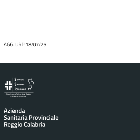
AGG. URP 18/07/25
Vai al contenuto principale
Azienda
Sanitaria Provinciale
Reggio Calabria