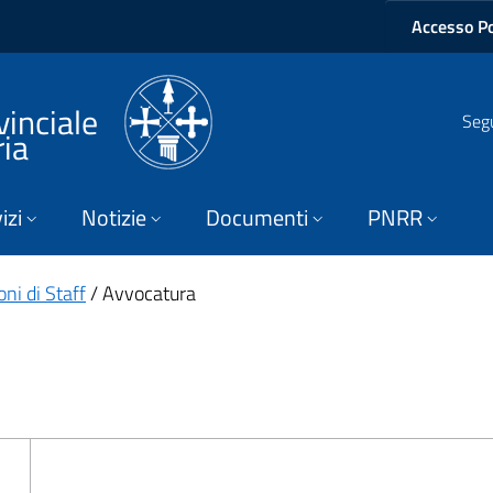
Accesso Po
vinciale
Segu
ria
izi
Notizie
Documenti
PNRR
ni di Staff
/ Avvocatura