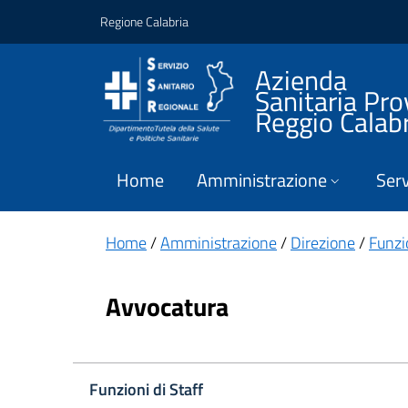
Vai ai contenuti
Vai al footer
Regione Calabria
Azienda
Sanitaria Pro
Reggio Calab
Home
Amministrazione
Serv
Home
/
Amministrazione
/
Direzione
/
Funzio
Avvocatura
Funzioni di Staff