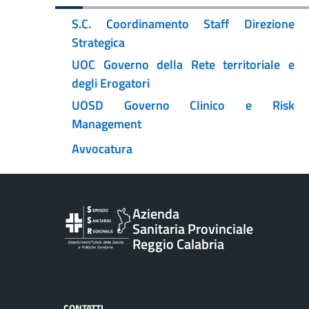
S.C. Coordinamento Staff Direzione
Strategica
UOC Governo della Rete territoriale e
degli Erogatori
UOSD Governo Clinico e Risk
Management
Avvocatura
Vai al contenuto principale
Azienda
Sanitaria Provinciale
Reggio Calabria
CONTATTI