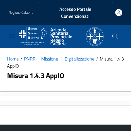
Vai ai contenuti
Vai al footer
Accesso Portale
Regione Calabria
Convenzionati
Azienda
Sanitaria
Provinciale
Reggio
Calabria
Home
/
PNRR - Missione 1 Digitalizzazione
/ Misura 1.4.3
AppIO
Misura 1.4.3 AppIO
Vai al contenuto principale