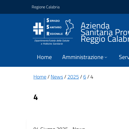
Vai ai contenuti
Vai al footer
Regione Calabria
Azienda
Sanitaria Pro
Reggio Calab
Home
Amministrazione
Serv
Home
/
News
/
2025
/
6
/ 4
4