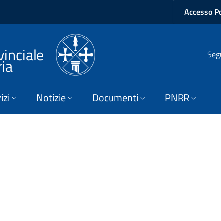
Accesso Po
vinciale
Segu
ria
izi
Notizie
Documenti
PNRR