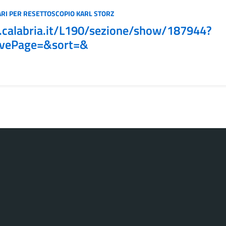
ARI PER RESETTOSCOPIO KARL STORZ
ne.calabria.it/L190/sezione/show/187944?
ivePage=&sort=&