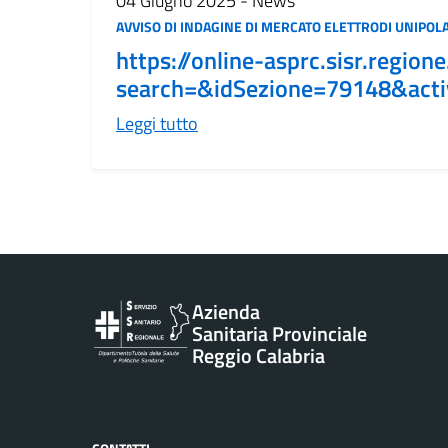
04 Giugno 2025 - News
AVVISO DI INDAGINE DI MERCATO ELETTRODI UNIPOL
https://online-asprc.sisr.regio
search=&idSezione=79148&act
Leggi tutto
Vai al contenuto principale
Azienda
Sanitaria Provinciale
Reggio Calabria