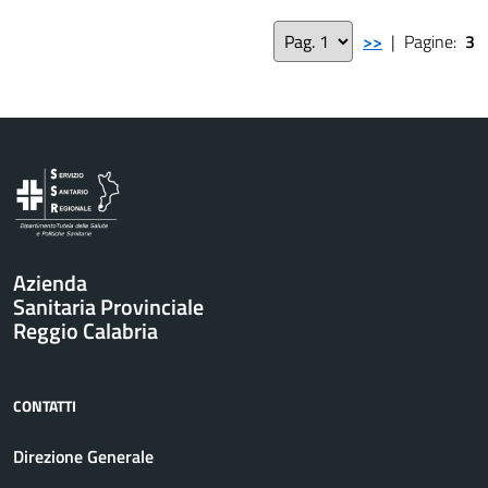
>>
| Pagine:
3
Vai al contenuto principale
Azienda
Sanitaria Provinciale
Reggio Calabria
CONTATTI
Direzione Generale