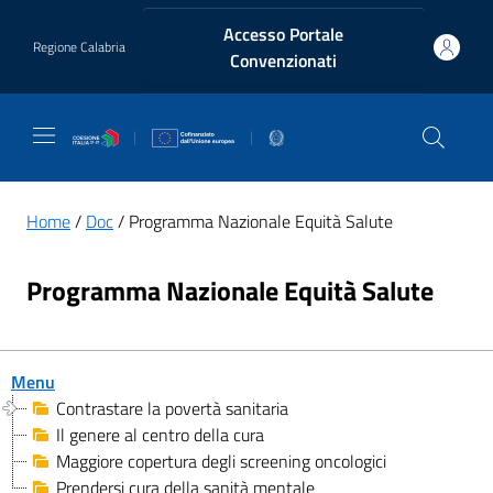
Vai ai contenuti
Vai al footer
Accesso Portale
Regione Calabria
Convenzionati
Home
/
Doc
/ Programma Nazionale Equità Salute
Programma Nazionale Equità Salute
Menu
Contrastare la povertà sanitaria
Il genere al centro della cura
Maggiore copertura degli screening oncologici
Prendersi cura della sanità mentale