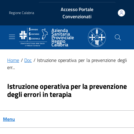
Vai ai contenuti
Vai al footer
Accesso Portale
Regione Calabria
Convenzionati
Azienda
Sanitaria
Provinciale
Reggio
Calabria
Home
/
Doc
/ Istruzione operativa per la prevenzione degli
err...
Istruzione operativa per la prevenzione
degli errori in terapia
Menu