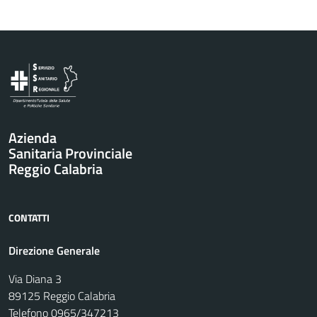
Vai al contenuto principale
Azienda
Sanitaria Provinciale
Reggio Calabria
CONTATTI
Direzione Generale
Via Diana 3
89125 Reggio Calabria
Telefono 0965/347213