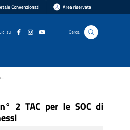
rtale Convenzionati
Area riservata
Facebook
Instagram
Youtube
ici su
Cerca
...
i n° 2 TAC per le SOC di
nessi