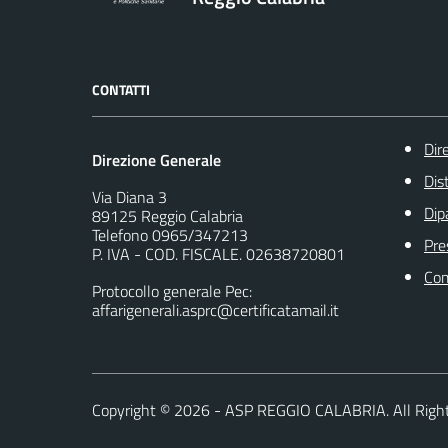
CONTATTI
Dir
Direzione Generale
Dist
Via Diana 3
Dip
89125 Reggio Calabria
Telefono 0965/347213
Pre
P. IVA - COD. FISCALE. 02638720801
Com
Protocollo generale Pec:
affarigenerali.asprc@certificatamail.it
Copyright ©
2026
- ASP REGGIO CALABRIA. All Righ