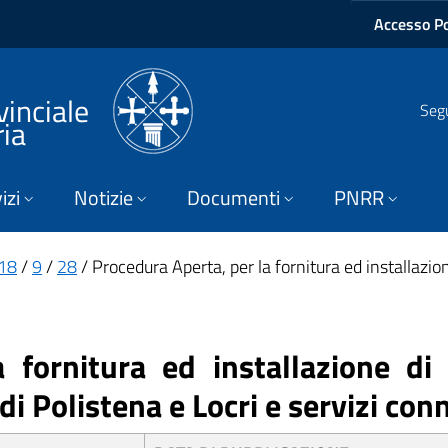
Accesso Po
vinciale
Segu
ria
izi
Notizie
Documenti
PNRR
18
/
9
/
28
/ Procedura Aperta, per la fornitura ed installazion
a fornitura ed installazione d
di Polistena e Locri e servizi con