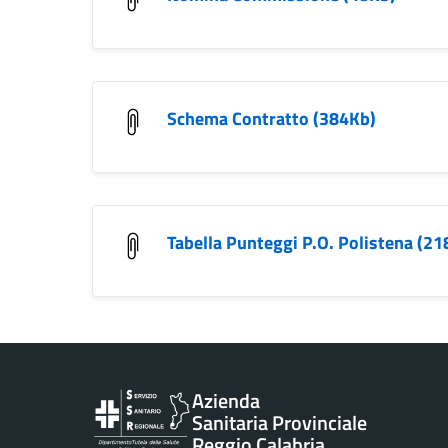
Schema Contratto (384Kb)
Tabella Punteggi P.O. Polistena (21
Vai al contenuto principale
Azienda
Sanitaria Provinciale
Reggio Calabria