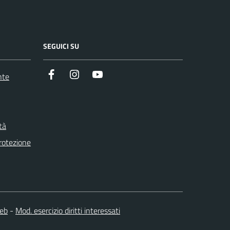
SEGUICI SU
Facebook
Instagram
Youtube
nte
tà
otezione
web
-
Mod. esercizio diritti interessati