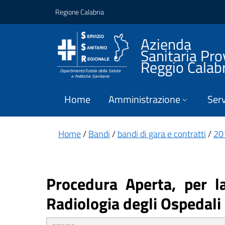
Vai ai contenuti
Vai al footer
Regione Calabria
Azienda
Sanitaria Pro
Reggio Calab
Home
Amministrazione
Serv
Home
/
Bandi
/
bandi di gara e contratti
/
20
Procedura Aperta, per l
Radiologia degli Ospedali 