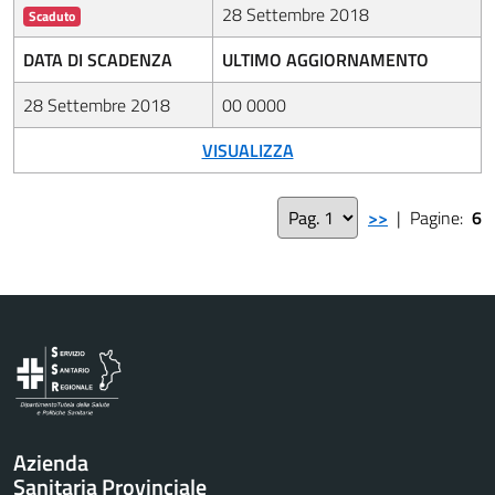
28 Settembre 2018
Scaduto
DATA DI SCADENZA
ULTIMO AGGIORNAMENTO
28 Settembre 2018
00 0000
VISUALIZZA
>>
| Pagine:
6
Vai al contenuto principale
Azienda
Sanitaria Provinciale