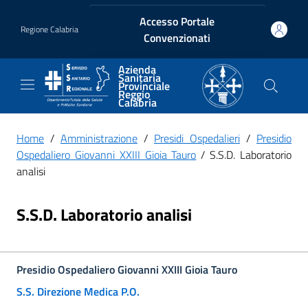
Vai ai contenuti
Vai al footer
Accesso Portale
Regione Calabria
Convenzionati
Azienda
Sanitaria
Provinciale
Reggio
Calabria
Home
/
Amministrazione
/
Presidi Ospedalieri
/
Presidio
Ospedaliero Giovanni XXIII Gioia Tauro
/ S.S.D. Laboratorio
analisi
S.S.D. Laboratorio analisi
Presidio Ospedaliero Giovanni XXIII Gioia Tauro
S.S. Direzione Medica P.O.