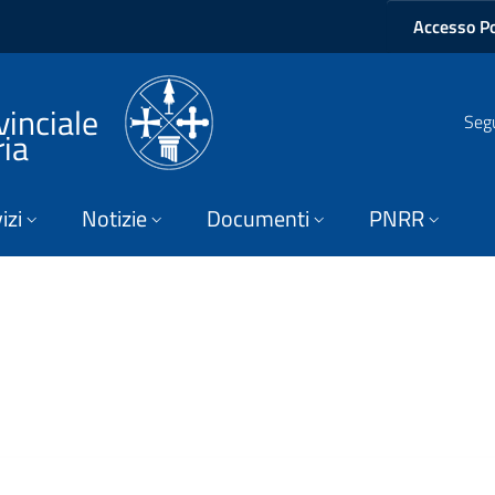
Accesso Po
vinciale
Segu
ria
izi
Notizie
Documenti
PNRR