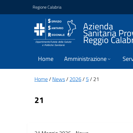
Vai ai contenuti
Vai al footer
Regione Calabria
Azienda
Sanitaria Pro
Reggio Calab
Home
Amministrazione
Serv
Home
/
News
/
2026
/
5
/ 21
21