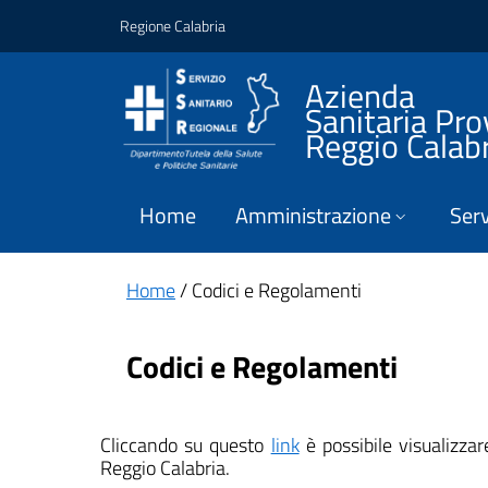
Vai ai contenuti
Vai al footer
Regione Calabria
Azienda
Sanitaria Pro
Reggio Calab
Home
Amministrazione
Serv
Home
/ Codici e Regolamenti
Codici e Regolamenti
Cliccando su questo
link
è possibile visualizza
Reggio Calabria.