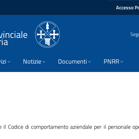
Accesso Po
vinciale
Segu
ria
izi
Notizie
Documenti
PNRR
re il Codice di comportamento aziendale per il personale ope