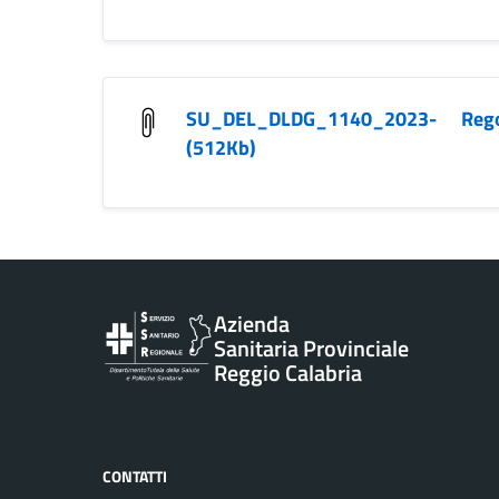
SU_DEL_DLDG_1140_2023- Reg
(512Kb)
Vai al contenuto principale
Azienda
Sanitaria Provinciale
Reggio Calabria
CONTATTI