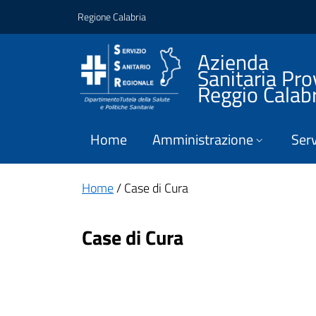
Vai ai contenuti
Vai al footer
Regione Calabria
Azienda
Sanitaria Pro
Reggio Calab
Home
Amministrazione
Serv
Home
/ Case di Cura
Case di Cura