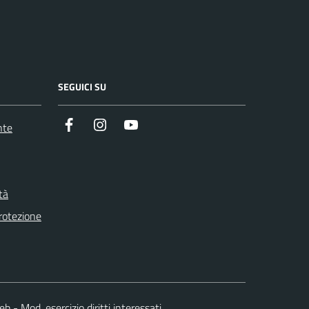
SEGUICI SU
Facebook
Instagram
Youtube
nte
tà
otezione
web
-
Mod. esercizio diritti interessati