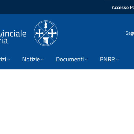
Accesso Po
vinciale
Segu
ria
izi
Notizie
Documenti
PNRR