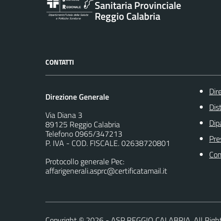
Sanitaria Provinciale
Reggio Calabria
CONTATTI
Dir
Direzione Generale
Dist
Via Diana 3
Dip
89125 Reggio Calabria
Telefono 0965/347213
Pre
P. IVA - COD. FISCALE. 02638720801
Com
Protocollo generale Pec:
affarigenerali.asprc@certificatamail.it
Copyright ©
2026
- ASP REGGIO CALABRIA. All Righ