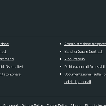
ezione
Amministrazione traspare
retti
Bandi di Gara e Contratti
artimenti
Albo Pretorio
sidi Ospedalieri
Dichiarazione di Accessibili
itato Zonale
Documentazione sulla pr
dei dati personali
ts Reserved
-
Privacy Policy
-
Cookie Policy
-
Mappa
-
Statistiche 