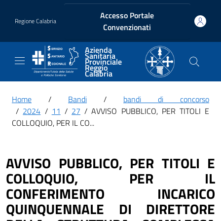
Vai ai contenuti
Vai al footer
Accesso Portale
Regione Calabria
Convenzionati
Azienda
Sanitaria
Provinciale
Reggio
Calabria
Home
/
Bandi
/
bandi di concorso
/
2024
/
11
/
27
/ AVVISO PUBBLICO, PER TITOLI E
COLLOQUIO, PER IL CO...
AVVISO PUBBLICO, PER TITOLI E
COLLOQUIO, PER IL
CONFERIMENTO INCARICO
QUINQUENNALE DI DIRETTORE