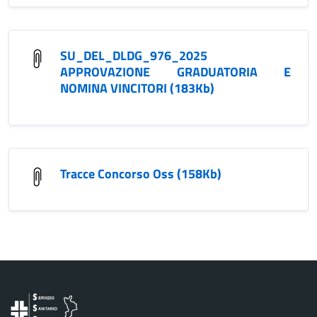
SU_DEL_DLDG_976_2025
APPROVAZIONE GRADUATORIA E
NOMINA VINCITORI (183Kb)
Tracce Concorso Oss (158Kb)
Vai al contenuto principale