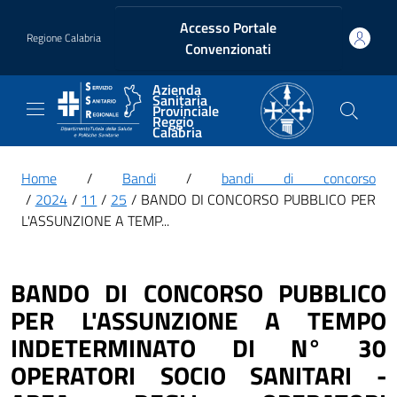
Vai ai contenuti
Vai al footer
Accesso Portale
Regione Calabria
Convenzionati
Azienda
Sanitaria
Provinciale
Reggio
Calabria
Home
/
Bandi
/
bandi di concorso
/
2024
/
11
/
25
/ BANDO DI CONCORSO PUBBLICO PER
L'ASSUNZIONE A TEMP...
BANDO DI CONCORSO PUBBLICO
PER L'ASSUNZIONE A TEMPO
INDETERMINATO DI N° 30
OPERATORI SOCIO SANITARI -