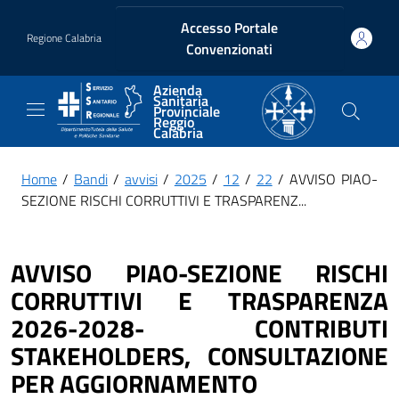
Vai ai contenuti
Vai al footer
Accesso Portale
Regione Calabria
Convenzionati
Azienda
Sanitaria
Provinciale
Reggio
Calabria
Home
/
Bandi
/
avvisi
/
2025
/
12
/
22
/ AVVISO PIAO-
SEZIONE RISCHI CORRUTTIVI E TRASPARENZ...
AVVISO PIAO-SEZIONE RISCHI
CORRUTTIVI E TRASPARENZA
2026-2028- CONTRIBUTI
STAKEHOLDERS, CONSULTAZIONE
PER AGGIORNAMENTO