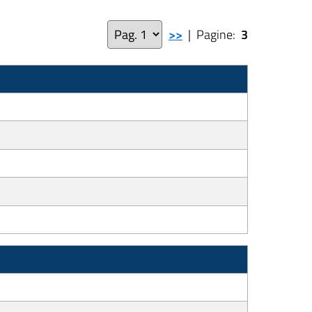
>>
| Pagine:
3