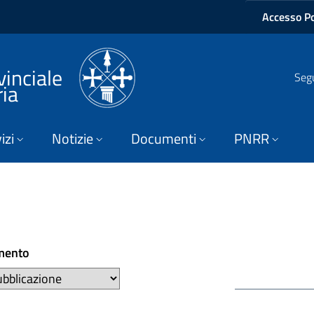
Accesso Po
vinciale
Segu
ria
izi
Notizie
Documenti
PNRR
mento