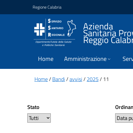
Vai ai contenuti
Vai al footer
Regione Calabria
Azienda
Sanitaria Pro
Reggio Calab
Home
Amministrazione
Serv
Home
/
Bandi
/
avvisi
/
2025
/ 11
Stato
Ordina