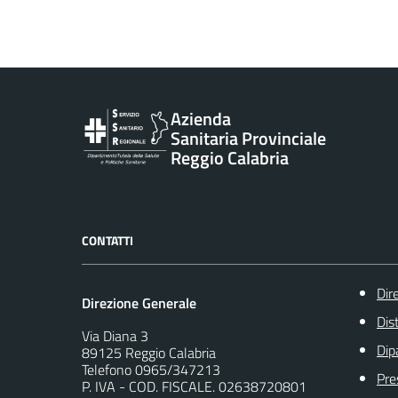
Vai al contenuto principale
Azienda
Sanitaria Provinciale
Reggio Calabria
CONTATTI
Dir
Direzione Generale
Dist
Via Diana 3
Dip
89125 Reggio Calabria
Telefono 0965/347213
Pre
P. IVA - COD. FISCALE. 02638720801