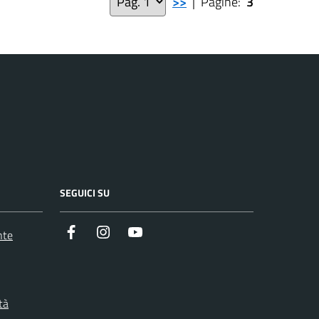
>>
| Pagine:
3
SEGUICI SU
Facebook
Instagram
Youtube
nte
tà