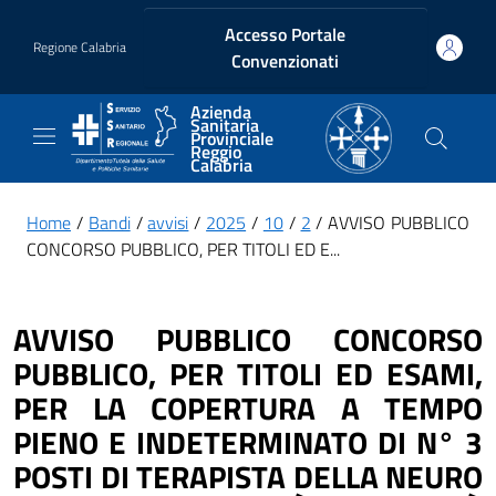
Vai ai contenuti
Vai al footer
Accesso Portale
Regione Calabria
Convenzionati
Azienda
Sanitaria
Provinciale
Reggio
Calabria
Home
/
Bandi
/
avvisi
/
2025
/
10
/
2
/ AVVISO PUBBLICO
CONCORSO PUBBLICO, PER TITOLI ED E...
AVVISO PUBBLICO CONCORSO
PUBBLICO, PER TITOLI ED ESAMI,
PER LA COPERTURA A TEMPO
PIENO E INDETERMINATO DI N° 3
POSTI DI TERAPISTA DELLA NEURO