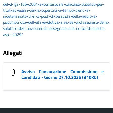
del-d-lgs-165-2001-e-contestuale-concorso-pubblico-per-
titoli-ed-esami-per-la-copertura-a-tempo-pieno-e-
indeterminato-di-n-3-posti-di-terapista-della-neuro-e-
psicomotricita-dell-eta-evolutiva-area-dei-professionisti-della-
salute-e-dei-funzionari-da-assegnare-alle-uu-oo-di-questa-
asp--2029/
Allegati
Avviso Convocazione Commissione e
Candidati - Giorno 27.10.2025 (310Kb)
Vai al contenuto principale