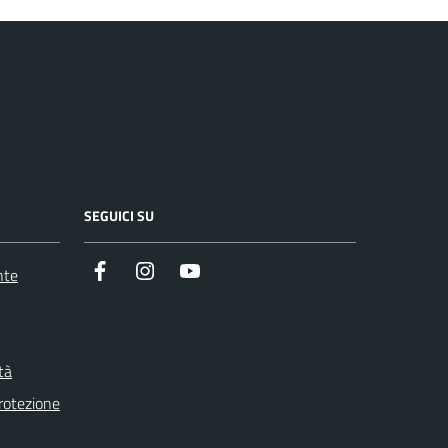
SEGUICI SU
Facebook
Instagram
Youtube
nte
tà
otezione