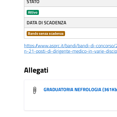
STATO
Attivo
DATA DI SCADENZA
Bando senza scadenza
https://www.asprc.it/bandi/bandi-di-concorso
n-21-posti-di-dirigente-medico-in-varie-disci
Allegati
GRADUATORIA NEFROLOGIA (361Kb