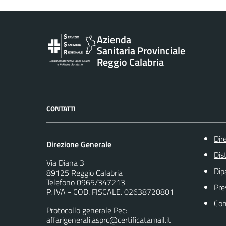
Vai al contenuto principale
Azienda
Sanitaria Provinciale
Reggio Calabria
CONTATTI
Dir
Direzione Generale
Dist
Via Diana 3
Dip
89125 Reggio Calabria
Telefono 0965/347213
Pre
P. IVA - COD. FISCALE. 02638720801
Com
Protocollo generale Pec:
affarigenerali.asprc@certificatamail.it