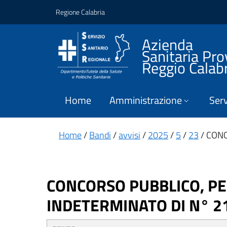
Vai ai contenuti
Vai al footer
Regione Calabria
Azienda
Sanitaria Pro
Reggio Calab
Home
Amministrazione
Serv
Home
/
Bandi
/
avvisi
/
2025
/
5
/
23
/ CONC
CONCORSO PUBBLICO, PER
INDETERMINATO DI N° 21 