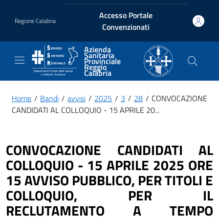
Vai ai contenuti
Vai al footer
Accesso Portale
Regione Calabria
Convenzionati
Azienda
Sanitaria
Provinciale
Reggio
Calabria
Home
/
Bandi
/
avvisi
/
2025
/
3
/
28
/ CONVOCAZIONE
CANDIDATI AL COLLOQUIO - 15 APRILE 20...
CONVOCAZIONE CANDIDATI AL
COLLOQUIO - 15 APRILE 2025 ORE
15 AVVISO PUBBLICO, PER TITOLI E
COLLOQUIO, PER IL
RECLUTAMENTO A TEMPO