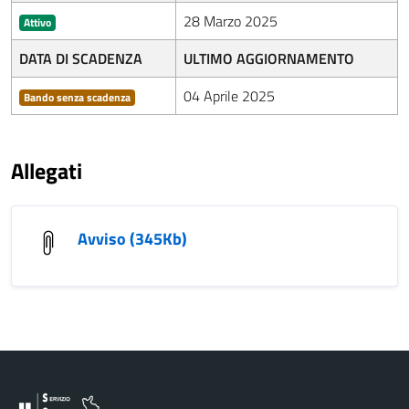
28 Marzo 2025
Attivo
DATA DI SCADENZA
ULTIMO AGGIORNAMENTO
04 Aprile 2025
Bando senza scadenza
Allegati
Avviso (345Kb)
Vai al contenuto principale