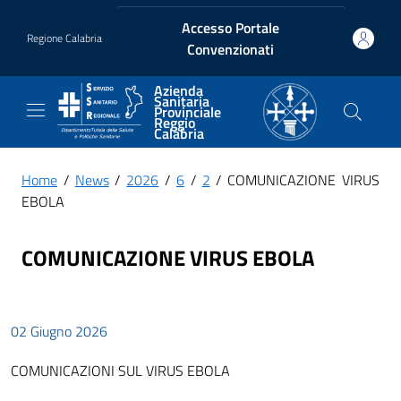
Vai ai contenuti
Vai al footer
Accesso Portale
Regione Calabria
Convenzionati
Azienda
Sanitaria
Provinciale
Reggio
Calabria
Home
/
News
/
2026
/
6
/
2
/ COMUNICAZIONE VIRUS
EBOLA
COMUNICAZIONE VIRUS EBOLA
02 Giugno 2026
COMUNICAZIONI SUL VIRUS EBOLA